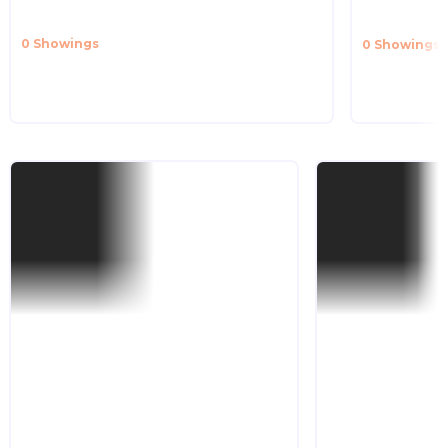
Anime
Kult(ur)F
0 Showings
0 Showings
To the screenings
Premieres
PAW Patrol: The Dino Movie
Official Start: August 14, 2026
Official Start: Sept